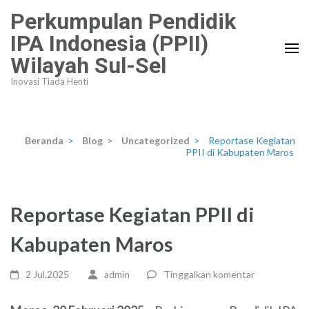
Lompat
Perkumpulan Pendidik
ke
IPA Indonesia (PPII)
konten
Wilayah Sul-Sel
(Tekan
Enter)
Inovasi Tiada Henti
Beranda
>
Blog
>
Uncategorized
>
Reportase Kegiatan
PPII di Kabupaten Maros
Reportase Kegiatan PPII di
Kabupaten Maros
2 Jul,2025
admin
Tinggalkan komentar